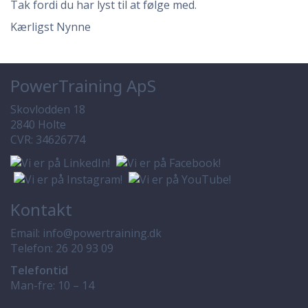
Tak fordi du har lyst til at følge med.
Kærligst Nynne
PowerTraining ApS
Skovlodden 18
2840 Holte
CVR: 34626774
Kontakt
Email:
info@powertraining.dk
Telefon:
26 20 93 09
Telefontid
Man-fre: 10 – 14