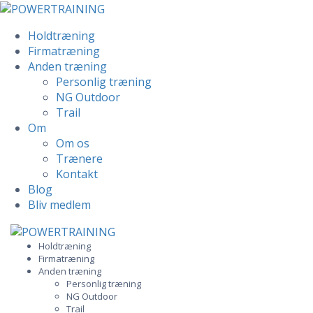
Holdtræning
Firmatræning
Anden træning
Personlig træning
NG Outdoor
Trail
Om
Om os
Trænere
Kontakt
Blog
Bliv medlem
Skip
to
Holdtræning
Firmatræning
content
Anden træning
Personlig træning
NG Outdoor
Trail