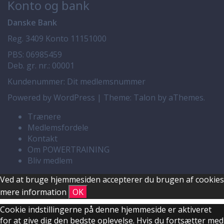
Konto og bank
Danske Bank
Reg. 3409 Konto 11151000
PBS: 06985459
Deb. gr. nr.: 00001
Kundenummer: Dit medlemsnummer
Powered by WordPress
|
Theme:
Talon
by aThemes.
Trænere
Medlemsfordele
Kontakt
Om POWERTRAINING
Bliv medlem
Ved at bruge hjemmesiden accepterer du brugen af cookies
mere information
OK
Cookie indstillingerne på denne hjemmeside er aktiveret
for at give dig den bedste oplevelse. Hvis du fortsætter med