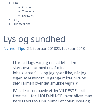
Om
Om os
Trænere
Kontakt
Blog
Bliv medlem
Lys og sundhed
Nynne
–
Tips
–
22. februar 2018
22. februar 2018
I formiddags var jeg ude at løbe den
skønneste tur med en af mine
løbe’klienter’….. – og jeg lyver ikke, når jeg
siger, at vi mindst 10 gange måtte nive os
selv i armen over det smukke vejr☀☀
På hele turen havde vi det VILDESTE smil
fremme…. for, HOLD-NU-OP, hvor bliver man
bare i FANTASTISK humør af solen, lyset og