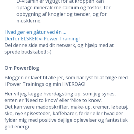
D-vitamin er vigtigt for at kroppen kan
optage mineralerne calcium og fosfor, for
opbygning af knogler og tænder, og for
musklerne.
Indlægsnavigation
Hvad gør en gåtur ved én….
Derfor ELSKER vi Power Training!
Del denne side med dit netværk, og hjælp med at
sprede budskabet! :-)
Om PowerBlog
Bloggen er lavet til alle jer, som har lyst til at følge med
i Power Trainings og min HVERDAG!
Her vil jeg lægge hverdagsting op, som jeg synes,
enten er ‘Need to know’ eller ‘Nice to know’.
Det kan være madopskrifter, make-up, cremer, løbetøj,
sko, nye spisesteder, kaffebarer, ferier eller hvad der
fylder mig med positive dejlige oplevelser og fantastisk
god energi.