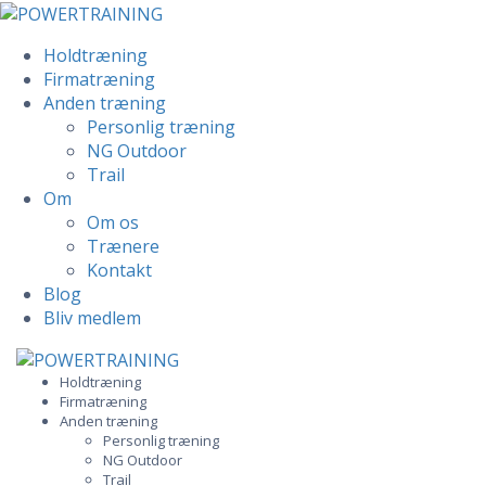
Holdtræning
Firmatræning
Anden træning
Personlig træning
NG Outdoor
Trail
Om
Om os
Trænere
Kontakt
Blog
Bliv medlem
Skip
to
Holdtræning
Firmatræning
content
Anden træning
Personlig træning
NG Outdoor
Trail