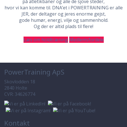
på atletikbaner og alle de sjove steder,
hvor vi kan komme til. DNA’et i POWERTRAINING er alle
JER, der deltager og jeres enorme gejst,
gode humør, energi, vilje og sammenhold.
Og der er altid plads til flere!
Læs om holdtræning
Medlemsfordele
PowerTraining ApS
Skovlodden 18
2840 Holte
CVR: 34626774
Kontakt