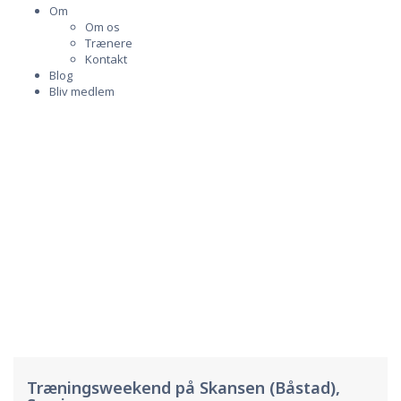
Om
Om os
Trænere
Kontakt
Blog
Bliv medlem
"Genialt koncept, fordi det kombinerer tre vigtige
elementer; frisk luft, venindetid og træning"
- Barbara Bentzen, Vedbæk
Træningsweekend på Skansen (Båstad),