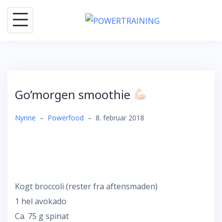
Skip
to
content
Go’morgen smoothie
Nynne
–
Powerfood
–
8. februar 2018
Kogt broccoli (rester fra aftensmaden)
1 hel avokado
Ca. 75 g spinat