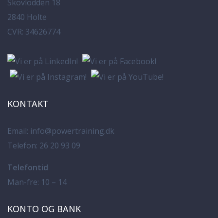
Skovlodden 18
2840 Holte
CVR: 34626774
KONTAKT
Email:
info@powertraining.dk
Telefon:
26 20 93 09
Telefontid
Man-fre: 10 – 14
KONTO OG BANK