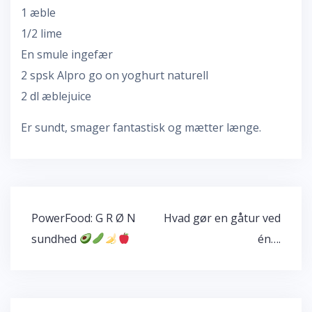
1 æble
1/2 lime
En smule ingefær
2 spsk Alpro go on yoghurt naturell
2 dl æblejuice
Er sundt, smager fantastisk og mætter længe.
Indlægsnavigation
PowerFood: G R Ø N
Hvad gør en gåtur ved
sundhed
én….