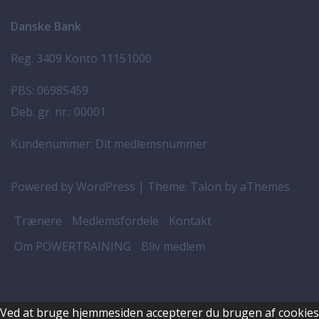
Danske Bank
Reg. 3409 Konto 11151000
PBS: 06985459
Deb. gr. nr.: 00001
Kundenummer: Dit medlemsnummer
Powered by WordPress
|
Theme:
Talon
by aThemes.
Trænere
Medlemsfordele
Kontakt
Om POWERTRAINING
Bliv medlem
Ved at bruge hjemmesiden accepterer du brugen af cookies