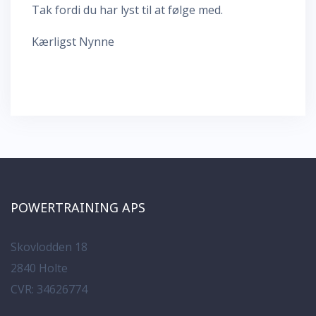
Tak fordi du har lyst til at følge med.
Kærligst Nynne
POWERTRAINING APS
Skovlodden 18
2840 Holte
CVR: 34626774