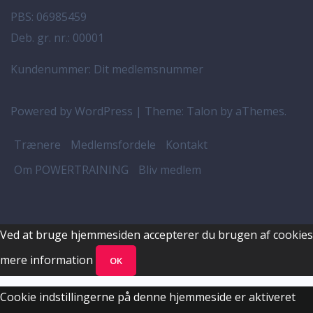
PBS: 06985459
Deb. gr. nr.: 00001
Kundenummer: Dit medlemsnummer
Powered by WordPress
|
Theme:
Talon
by aThemes.
Trænere
Medlemsfordele
Kontakt
Om POWERTRAINING
Bliv medlem
Ved at bruge hjemmesiden accepterer du brugen af cookies
mere information
OK
Cookie indstillingerne på denne hjemmeside er aktiveret