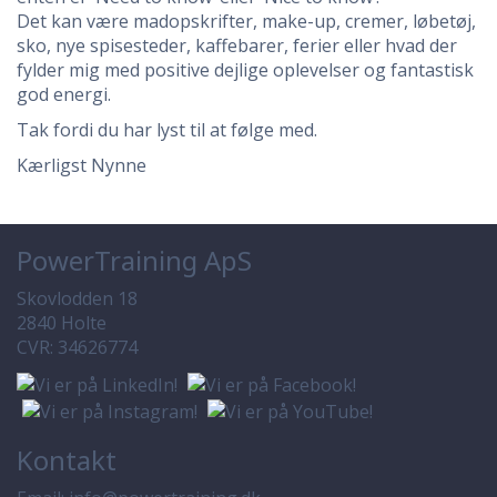
Det kan være madopskrifter, make-up, cremer, løbetøj,
sko, nye spisesteder, kaffebarer, ferier eller hvad der
fylder mig med positive dejlige oplevelser og fantastisk
god energi.
Tak fordi du har lyst til at følge med.
Kærligst Nynne
PowerTraining ApS
Skovlodden 18
2840 Holte
CVR: 34626774
Kontakt