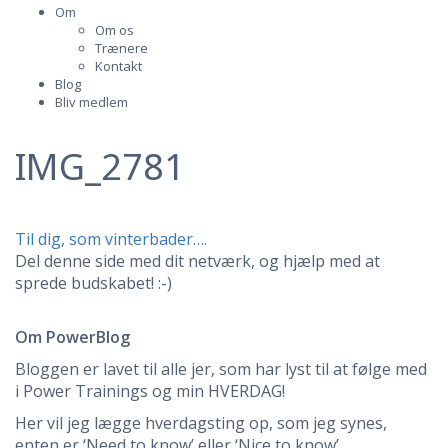
Om
Om os
Trænere
Kontakt
Blog
Bliv medlem
IMG_2781
Indlægsnavigation
Til dig, som vinterbader….
Del denne side med dit netværk, og hjælp med at
sprede budskabet! :-)
Om PowerBlog
Bloggen er lavet til alle jer, som har lyst til at følge med
i Power Trainings og min HVERDAG!
Her vil jeg lægge hverdagsting op, som jeg synes,
enten er ‘Need to know’ eller ‘Nice to know’.