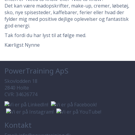
Det kan være madopskrifter, make-up, cremer, løbetøj,
sko, nye spisesteder, kaffebarer, ferier eller hvad der
fylder mig med positive dejlige oplevelser og fantastisk
god energi.
Tak fordi du har lyst til at følge med.
Kærligst Nynne
PowerTraining ApS
Skovlodden 18
2840 Holte
CVR: 34626774
Kontakt