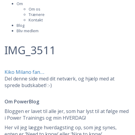
Om
Om os
Trænere
Kontakt
Blog
Bliv medlem
IMG_3511
Indlægsnavigation
Kiko Milano fan….
Del denne side med dit netværk, og hjælp med at
sprede budskabet! :-)
Om PowerBlog
Bloggen er lavet til alle jer, som har lyst til at følge med
i Power Trainings og min HVERDAG!
Her vil jeg lægge hverdagsting op, som jeg synes,
enten er ‘Need to know’ eller ‘Nice to know’.