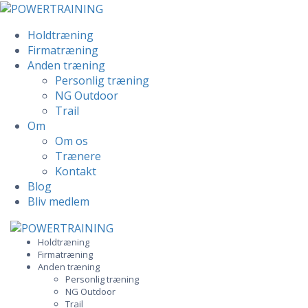
Holdtræning
Firmatræning
Anden træning
Personlig træning
NG Outdoor
Trail
Om
Om os
Trænere
Kontakt
Blog
Bliv medlem
Skip
to
Holdtræning
Firmatræning
content
Anden træning
Personlig træning
NG Outdoor
Trail