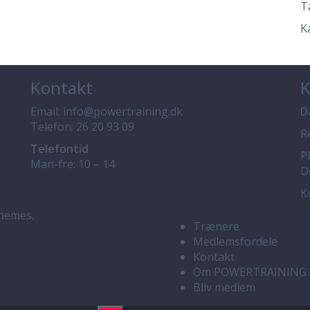
Ta
K
Kontakt
K
Email:
info@powertraining.dk
D
Telefon:
26 20 93 09
R
Telefontid
P
Man-fre: 10 – 14
D
K
hemes.
Trænere
Medlemsfordele
Kontakt
Om POWERTRAINING
Bliv medlem