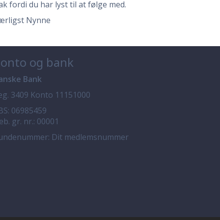
k fordi du har lyst til at følge med.
ærligst Nynne
onto og bank
anske Bank
eg. 3409 Konto 11151000
BS: 06985459
eb. gr. nr.: 00001
undenummer: Dit medlemsnummer