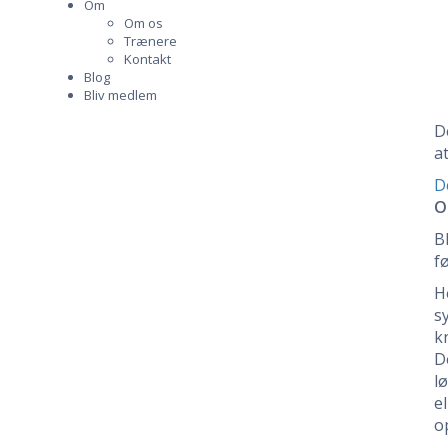
Om
Om os
Trænere
Kontakt
Blog
Bliv medlem
D
a
D
O
Bl
f
H
s
k
D
l
e
o