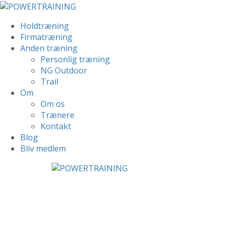
Holdtræning
Firmatræning
Anden træning
Personlig træning
NG Outdoor
Trail
Om
Om os
Trænere
Kontakt
Blog
Bliv medlem
Skip
to
content