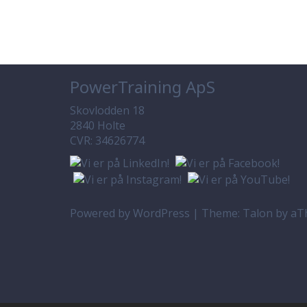
PowerTraining ApS
Skovlodden 18
2840 Holte
CVR: 34626774
Powered by WordPress
|
Theme:
Talon
by aT