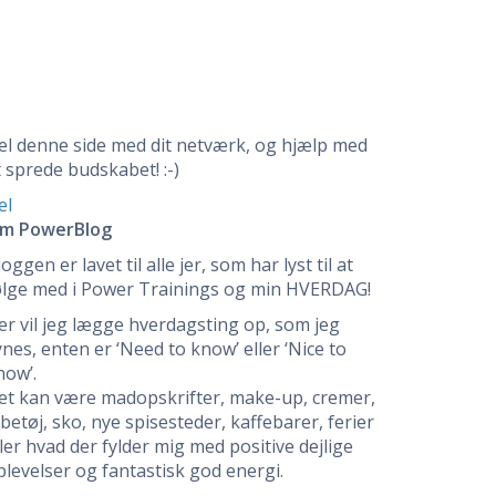
el denne side med dit netværk, og hjælp med
t sprede budskabet! :-)
el
m PowerBlog
oggen er lavet til alle jer, som har lyst til at
ølge med i Power Trainings og min HVERDAG!
er vil jeg lægge hverdagsting op, som jeg
ynes, enten er ‘Need to know’ eller ‘Nice to
now’.
et kan være madopskrifter, make-up, cremer,
øbetøj, sko, nye spisesteder, kaffebarer, ferier
ller hvad der fylder mig med positive dejlige
plevelser og fantastisk god energi.