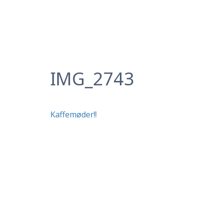
IMG_2743
Indlægsnavigation
Kaffemøder!!