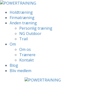
Holdtræning
Firmatræning
Anden træning
Personlig træning
NG Outdoor
Trail
Om
Om os
Trænere
Kontakt
Blog
Bliv medlem
Skip
to
content