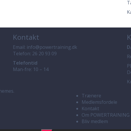
Ta
K
Kontakt
K
Email:
info@powertraining.dk
D
Telefon:
26 20 93 09
R
Telefontid
P
Man-fre: 10 – 14
D
K
hemes.
Trænere
Medlemsfordele
Kontakt
Om POWERTRAINING
Bliv medlem