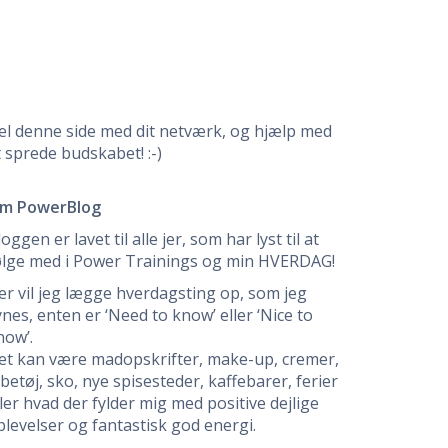
el denne side med dit netværk, og hjælp med
t sprede budskabet! :-)
m PowerBlog
oggen er lavet til alle jer, som har lyst til at
ølge med i Power Trainings og min HVERDAG!
er vil jeg lægge hverdagsting op, som jeg
ynes, enten er ‘Need to know’ eller ‘Nice to
now’.
et kan være madopskrifter, make-up, cremer,
øbetøj, sko, nye spisesteder, kaffebarer, ferier
ller hvad der fylder mig med positive dejlige
plevelser og fantastisk god energi.