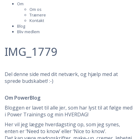
Om
Om os
Trænere
Kontakt
Blog
Bliv medlem
IMG_1779
Del denne side med dit netværk, og hjælp med at
sprede budskabet! :-)
Om PowerBlog
Bloggen er lavet til alle jer, som har lyst til at følge med
i Power Trainings og min HVERDAG!
Her vil jeg lægge hverdagsting op, som jeg synes,
enten er ‘Need to know’ eller ‘Nice to know’.
Det kan være madopskrifter, make-up, cremer, løbetøj,