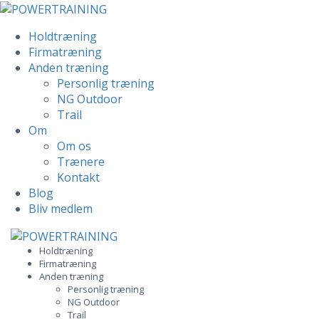
Holdtræning
Firmatræning
Anden træning
Personlig træning
NG Outdoor
Trail
Om
Om os
Trænere
Kontakt
Blog
Bliv medlem
Skip
to
Holdtræning
Firmatræning
content
Anden træning
Personlig træning
NG Outdoor
Trail