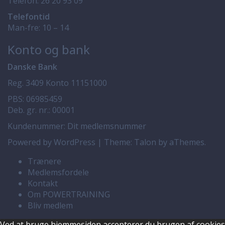
Telefon:
26 20 93 09
Telefontid
Man-fre: 10 – 14
Konto og bank
Danske Bank
Reg. 3409 Konto 11151000
PBS: 06985459
Deb. gr. nr.: 00001
Kundenummer: Dit medlemsnummer
Powered by WordPress
|
Theme:
Talon
by aThemes.
Trænere
Medlemsfordele
Kontakt
Om POWERTRAINING
Bliv medlem
Ved at bruge hjemmesiden accepterer du brugen af cookies