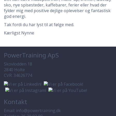
sko, nye spisesteder, kaffebarer, ferier eller hvad der
fylder mig med positive dejlige oplevelser og fantastisk
god energi.
Tak fordi du har lyst til at følge med.
Kærligst Nynne
PowerTraining ApS
Skovlodden 18
2840 Holte
CVR: 34626774
Kontakt
Email:
info@powertraining.dk