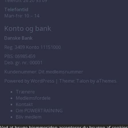
Telefon:
26 20 93 09
Telefontid
Man-fre: 10 – 14
Konto og bank
Danske Bank
Reg. 3409 Konto 11151000
PBS: 06985459
Deb. gr. nr.: 00001
Kundenummer: Dit medlemsnummer
Powered by WordPress
|
Theme:
Talon
by aThemes.
Trænere
Medlemsfordele
Kontakt
Om POWERTRAINING
Bliv medlem
Ved at bruge hjemmesiden accepterer du brugen af cookies