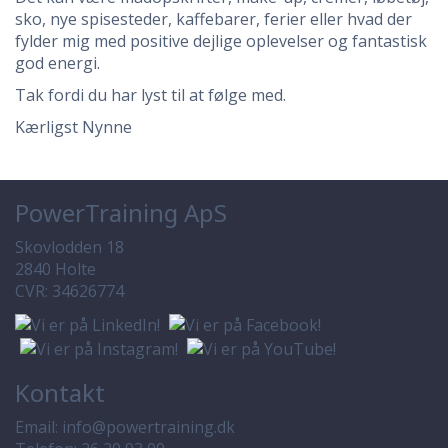
sko, nye spisesteder, kaffebarer, ferier eller hvad der
fylder mig med positive dejlige oplevelser og fantastisk
god energi.
Tak fordi du har lyst til at følge med.
Kærligst Nynne
PowerTraining ApS
Skovlodden 18
2840 Holte
CVR: 34626774
Kontakt
Email:
info@powertraining.dk