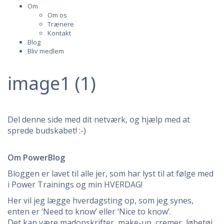
Om
Om os
Trænere
Kontakt
Blog
Bliv medlem
image1 (1)
Del denne side med dit netværk, og hjælp med at
sprede budskabet! :-)
Om PowerBlog
Bloggen er lavet til alle jer, som har lyst til at følge med
i Power Trainings og min HVERDAG!
Her vil jeg lægge hverdagsting op, som jeg synes,
enten er ‘Need to know’ eller ‘Nice to know’.
Det kan være madopskrifter, make-up, cremer, løbetøj,