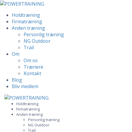
Holdtræning
Firmatræning
Anden træning
Personlig træning
NG Outdoor
Trail
Om
Om os
Trænere
Kontakt
Blog
Bliv medlem
Skip
to
Holdtræning
Firmatræning
content
Anden træning
Personlig træning
NG Outdoor
Trail