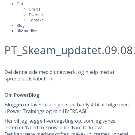
Om
Om os
Trænere
Kontakt
Blog
Bliv medlem
PT_Skeam_updatet.09.08
Del denne side med dit netværk, og hjælp med at
sprede budskabet! :-)
Om PowerBlog
Bloggen er lavet til alle jer, som har lyst til at følge med
i Power Trainings og min HVERDAG!
Her vil jeg lægge hverdagsting op, som jeg synes,
enten er ‘Need to know’ eller ‘Nice to know’.
Det kan være madopskrifter, make-up, cremer, løbetøj,