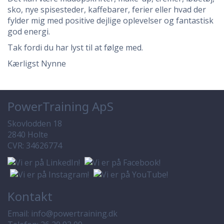
sko, nye spisesteder, kaffebarer, ferier eller hvad der
fylder mig med positive dejlige oplevelser og fantastisk
god energi.
Tak fordi du har lyst til at følge med.
Kærligst Nynne
PowerTraining ApS
Skovlodden 18
2840 Holte
CVR: 34626774
Kontakt
Email:
info@powertraining.dk