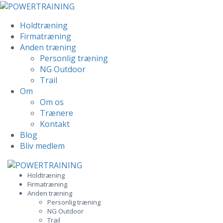
Holdtræning
Firmatræning
Anden træning
Personlig træning
NG Outdoor
Trail
Om
Om os
Trænere
Kontakt
Blog
Bliv medlem
Skip
to
Holdtræning
Firmatræning
content
Anden træning
Personlig træning
NG Outdoor
Trail