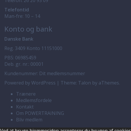
Telefon:
26 20 93 09
Telefontid
Man-fre: 10 – 14
Konto og bank
Danske Bank
Reg. 3409 Konto 11151000
PBS: 06985459
Deb. gr. nr.: 00001
Kundenummer: Dit medlemsnummer
Powered by WordPress
|
Theme:
Talon
by aThemes.
Trænere
Medlemsfordele
Kontakt
Om POWERTRAINING
Bliv medlem
Ved at bruge hjemmesiden accepterer du brugen af cookies