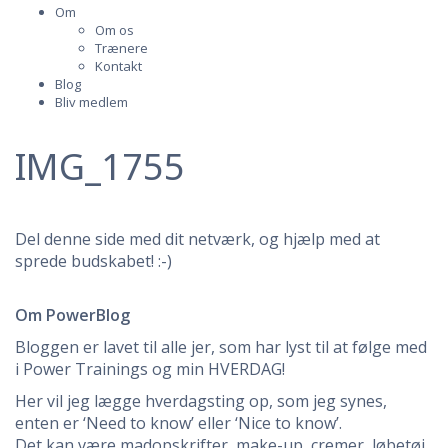
Om
Om os
Trænere
Kontakt
Blog
Bliv medlem
IMG_1755
Del denne side med dit netværk, og hjælp med at
sprede budskabet! :-)
Om PowerBlog
Bloggen er lavet til alle jer, som har lyst til at følge med
i Power Trainings og min HVERDAG!
Her vil jeg lægge hverdagsting op, som jeg synes,
enten er ‘Need to know’ eller ‘Nice to know’.
Det kan være madopskrifter, make-up, cremer, løbetøj,