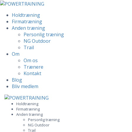
Holdtræning
Firmatræning
Anden træning
Personlig træning
NG Outdoor
Trail
Om
Om os
Trænere
Kontakt
Blog
Bliv medlem
Skip
to
Holdtræning
Firmatræning
content
Anden træning
Personlig træning
NG Outdoor
Trail