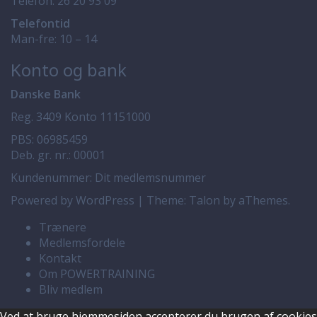
Telefon:
26 20 93 09
Telefontid
Man-fre: 10 – 14
Konto og bank
Danske Bank
Reg. 3409 Konto 11151000
PBS: 06985459
Deb. gr. nr.: 00001
Kundenummer: Dit medlemsnummer
Powered by WordPress
|
Theme:
Talon
by aThemes.
Trænere
Medlemsfordele
Kontakt
Om POWERTRAINING
Bliv medlem
Ved at bruge hjemmesiden accepterer du brugen af cookies