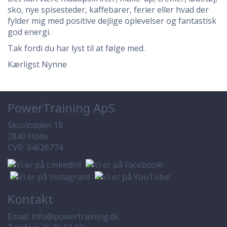
sko, nye spisesteder, kaffebarer, ferier eller hvad der
fylder mig med positive dejlige oplevelser og fantastisk
god energi.
Tak fordi du har lyst til at følge med.
Kærligst Nynne
PowerTraining ApS
Skovlodden 18
2840 Holte
CVR: 34626774
Kontakt
Email:
info@powertraining.dk