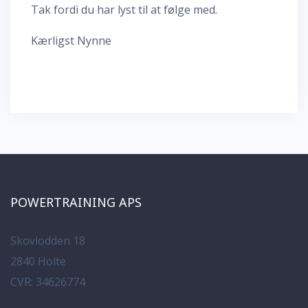
Tak fordi du har lyst til at følge med.
Kærligst Nynne
POWERTRAINING APS
Skovlodden 18
2840 Holte
CVR: 34626774