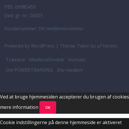
PBS: 06985459
Deb. gr. nr.: 00001
Kundenummer: Dit medlemsnummer
Powered by WordPress
|
Theme:
Talon
by aThemes.
Trænere
Medlemsfordele
Kontakt
Om POWERTRAINING
Bliv medlem
Ved at bruge hjemmesiden accepterer du brugen af cookies
mere information
OK
Cookie indstillingerne på denne hjemmeside er aktiveret