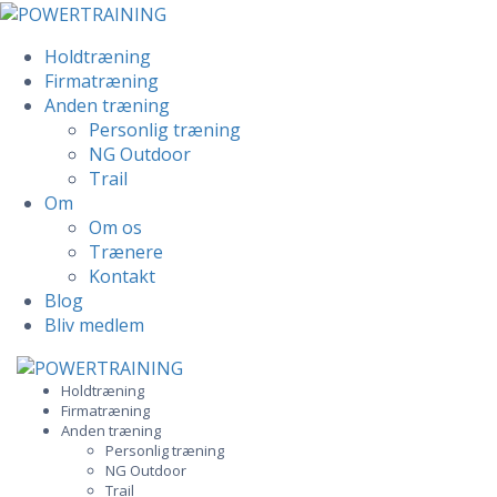
Holdtræning
Firmatræning
Anden træning
Personlig træning
NG Outdoor
Trail
Om
Om os
Trænere
Kontakt
Blog
Bliv medlem
Skip
to
Holdtræning
Firmatræning
content
Anden træning
Personlig træning
NG Outdoor
Trail