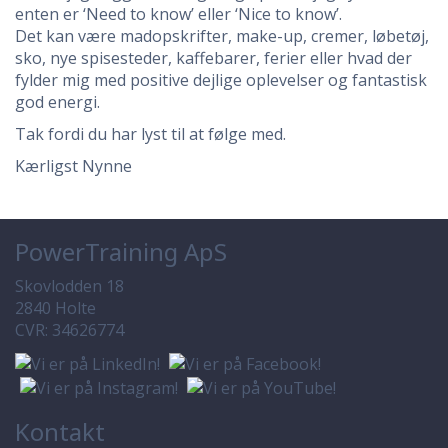
enten er ‘Need to know’ eller ‘Nice to know’.
Det kan være madopskrifter, make-up, cremer, løbetøj,
sko, nye spisesteder, kaffebarer, ferier eller hvad der
fylder mig med positive dejlige oplevelser og fantastisk
god energi.
Tak fordi du har lyst til at følge med.
Kærligst Nynne
PowerTraining ApS
Skovlodden 18
2840 Holte
CVR: 34626774
Kontakt